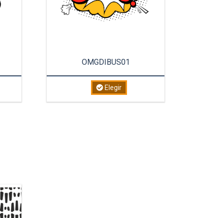
OMGDIBUS01
Elegir