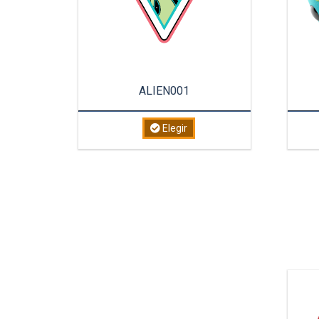
ALIEN001
Elegir