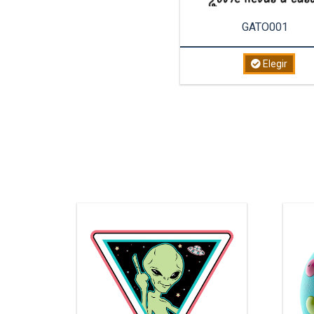
GATO001
Elegir