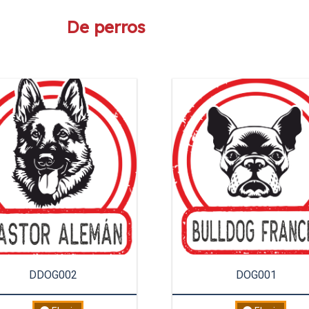
De perros
DDOG002
DOG001