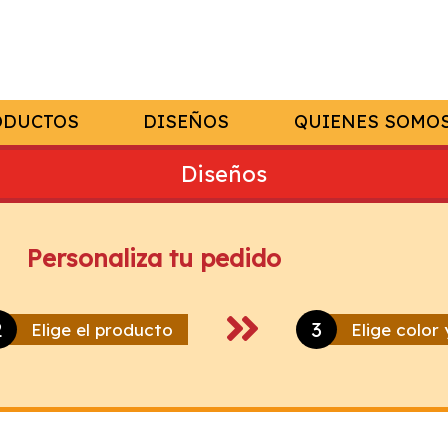
ODUCTOS
DISEÑOS
QUIENES SOMO
Diseños
Personaliza tu pedido
2
3
Elige el producto
Elige color 